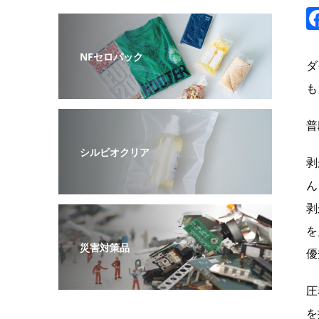
NFセロパック
ダ
も
普
シルビオクリア
剥
ん
剥
を
災害対策品
優
圧
を