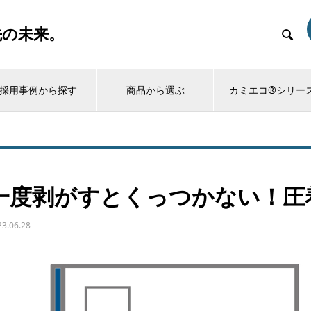
先の未来。

採用事例から探す
商品から選ぶ
カミエコ®シリー
一度剥がすとくっつかない！圧
23.06.28