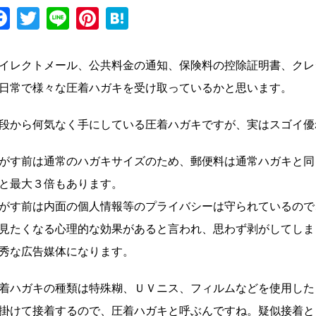
Facebook
Twitter
Line
Pinterest
Hatena
イレクトメール、公共料金の通知、保険料の控除証明書、クレ
日常で様々な圧着ハガキを受け取っているかと思います。
段から何気なく手にしている圧着ハガキですが、実はスゴイ優
がす前は通常のハガキサイズのため、郵便料は通常ハガキと同
と最大３倍もあります。
がす前は内面の個人情報等のプライバシーは守られているので
見たくなる心理的な効果があると言われ、思わず剥がしてしま
秀な広告媒体になります。
着ハガキの種類は特殊糊、ＵＶニス、フィルムなどを使用した
掛けて接着するので、圧着ハガキと呼ぶんですね。疑似接着と