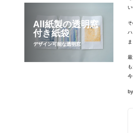
い
All紙製の透明窓
そ
付き紙袋
ハ
ま
デザイン可能な透明窓
最
も
今
b