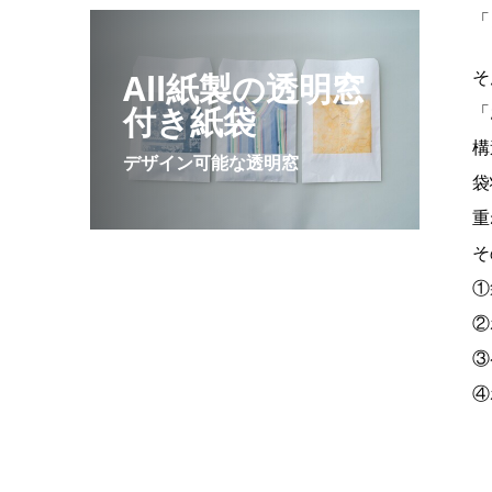
「
そ
All紙製の透明窓
付き紙袋
「
構
デザイン可能な透明窓
袋
重
そ
①
②
③
④