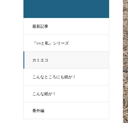
最新記事
『○○と私』シリーズ
カミエコ
こんなところにも紙が！
こんな紙が！
番外編