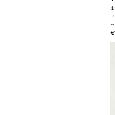
ま
ド
ッ
ぜ