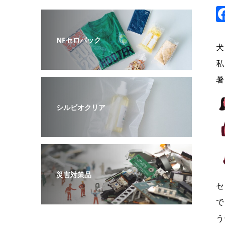
NFセロパック
犬
私
暑
シルビオクリア
災害対策品
セ
で
う