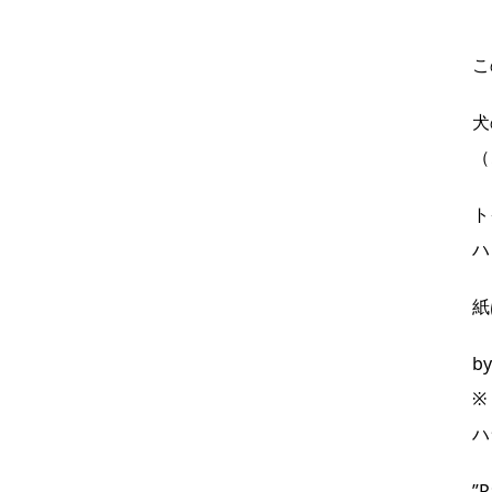
こ
犬
（
ト
ハ
紙
b
※
ハ
”