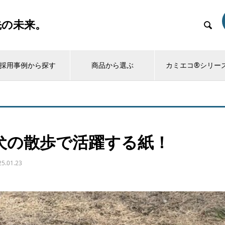
先の未来。

採用事例から探す
商品から選ぶ
カミエコ®シリー
犬の散歩で活躍する紙！
25.01.23