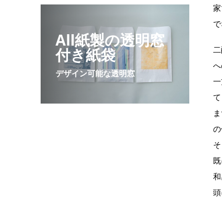
家
で
All紙製の透明窓
二
付き紙袋
へ
デザイン可能な透明窓
一
て
ま
の
そ
既
和
頭