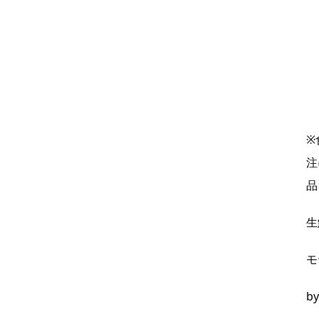
※
注
品
生
モ
b