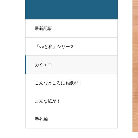
最新記事
『○○と私』シリーズ
カミエコ
こんなところにも紙が！
こんな紙が！
番外編