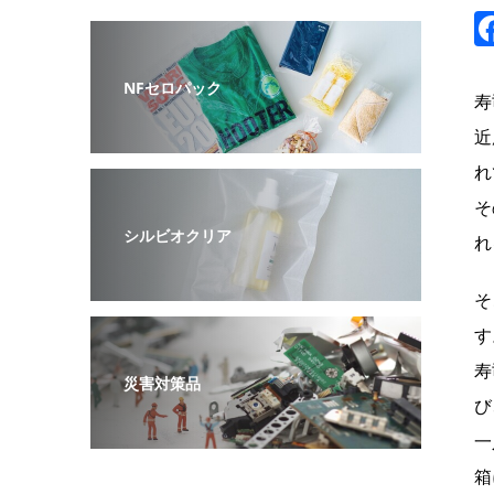
NFセロパック
寿
近
れ
そ
シルビオクリア
れ
そ
す
寿
災害対策品
び
一
箱