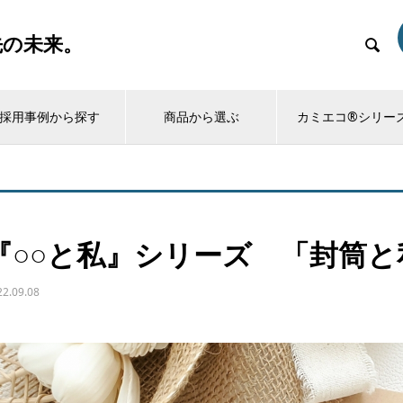
先の未来。

採用事例から探す
商品から選ぶ
カミエコ®シリー
『○○と私』シリーズ 「封筒と
22.09.08