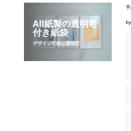
手
All紙製の透明窓
b
付き紙袋
デザイン可能な透明窓