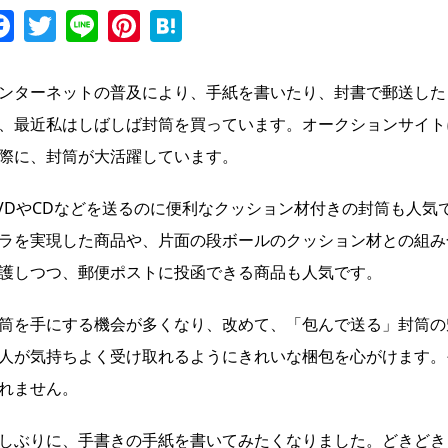
Facebook
Twitter
Line
Pinterest
Hatena
ンターネットの普及により、手紙を書いたり、封書で郵送した
、最近私はしばしば封筒を買っています。オークションサイト
際に、封筒が大活躍しています。
VDやCDなどを送るのに便利なクッション材付きの封筒も人
ラを実現した商品や、片面の段ボールのクッション材との組み
護しつつ、郵便ポストに投函できる商品も人気です。
筒を手にする機会が多くなり、改めて、「包んで送る」封筒の
人が気持ちよく受け取れるようにきれいな梱包を心がけます。
れません。
しぶりに、手書きの手紙を書いてみたくなりました。どきどき