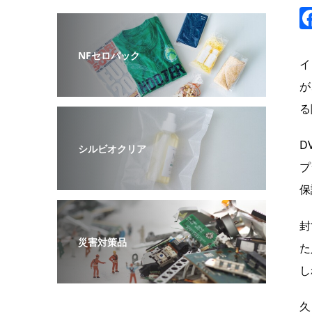
NFセロパック
イ
が
る
D
シルビオクリア
プ
保
封
災害対策品
た
し
久