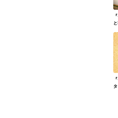
『
と
『
タ