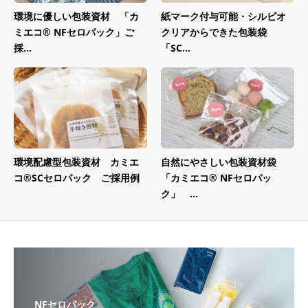
環境に優しい包装資材 「カ
紙マーク付与可能・シルビオ
ミエコ® NFセロパック」ご
クリアからできた包装袋
採...
「SC...
環境配慮型包装資材 カミエ
自然にやさしい包装資材袋
コ®SCセロパック ご採用例
「カミエコ® NFセロパッ
ク」 ...
NFセロパック