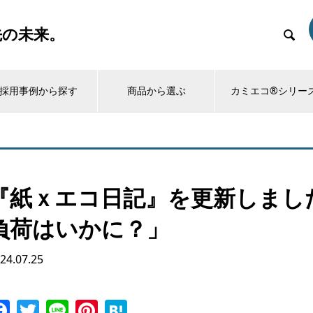
先の未来。

採用事例から探す
商品から選ぶ
カミエコ®シリー
『紙ｘエコ日記』を更新しまし
負荷はいかに？」
24.07.25
Facebook
Twitter
Line
Pinterest
Hatena