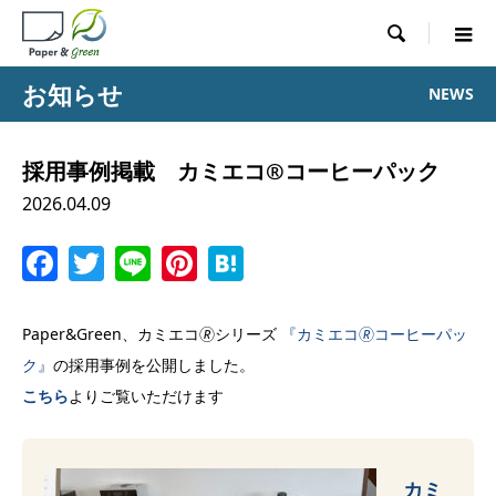

お知らせ
NEWS
採用事例掲載 カミエコ®コーヒーパック
2026.04.09
Facebook
Twitter
Line
Pinterest
Hatena
Paper&Green、カミエコ🄬シリーズ
『カミエコ🄬コーヒーパッ
ク』
の採用事例を公開しました。
こ
ち
ら
よりご覧いただけます
カミ