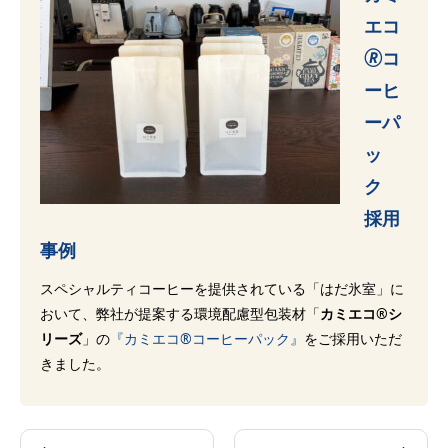
エコ
🄬コ
ーヒ
ーパ
ッ
ク
採用
事例
スペシャルティコーヒーを提供されている「はだ氷室」に
おいて、弊社が提案する環境配慮型包装材「
カミエコ®シ
リーズ
」の
『カミエコ®コーヒーパック』
をご採用いただ
きました。