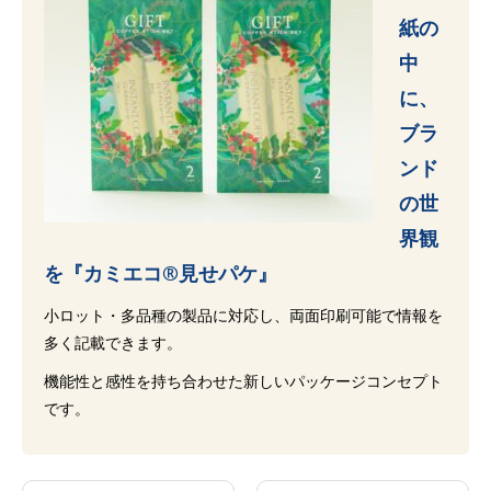
紙の
中
に、
ブラ
ンド
の世
界観
を『カミエコ®見せパケ』
小ロット・多品種の製品に対応し、両面印刷可能で情報を
多く記載できます。
機能性と感性を持ち合わせた新しいパッケージコンセプト
です。